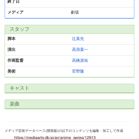
終了日
メディア
劇場
スタッフ
脚本
辻真先
演出
高浪葉一
作画監督
高橋資祐
美術
官野隆
キャスト
楽曲
メディア芸術データベース(開発版)の以下のコンテンツを編集・加工して作成
https://mediaarts-db.jp/an/anime_series/12913