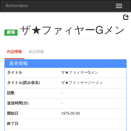
Animumemo
Toggle
navigat
ザ★ファィヤーGメン
作品情報
各話情報
基本情報
タイトル
ザ★ファィヤーGメン
タイトル(読み仮名)
ザ★ファィヤージーメン
話数
-
放送時間(分)
-
開始日
1975-05-00
終了日