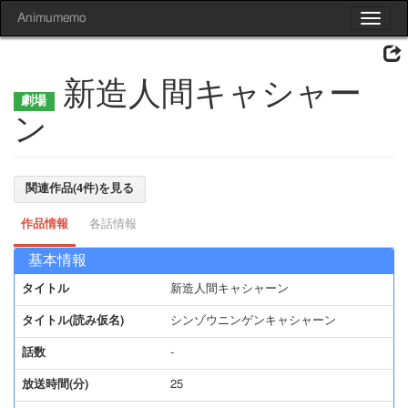
Animumemo
Toggle
navigat
新造人間キャシャー
ン
関連作品(4件)を見る
作品情報
各話情報
基本情報
タイトル
新造人間キャシャーン
タイトル(読み仮名)
シンゾウニンゲンキャシャーン
話数
-
放送時間(分)
25