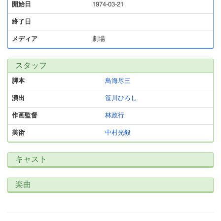
開始日
1974-03-21
終了日
メディア
劇場
スタッフ
脚本
鳥海尽三
演出
笹川ひろし
作画監督
林政行
美術
中村光毅
キャスト
楽曲