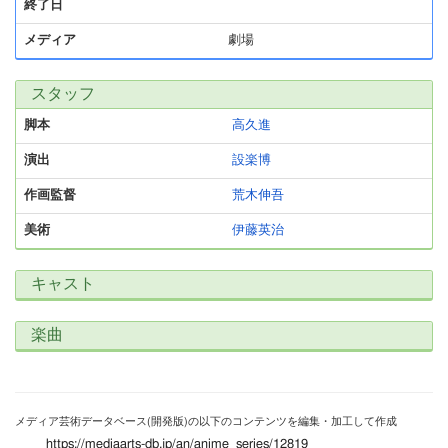
終了日
メディア
劇場
スタッフ
脚本
高久進
演出
設楽博
作画監督
荒木伸吾
美術
伊藤英治
キャスト
楽曲
メディア芸術データベース(開発版)の以下のコンテンツを編集・加工して作成
https://mediaarts-db.jp/an/anime_series/12819