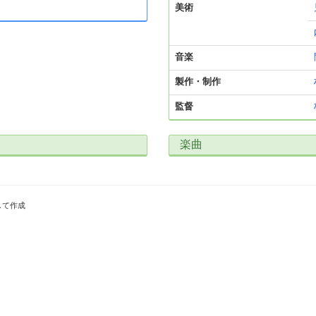
美術
音楽
製作・制作
監督
楽曲
して作成