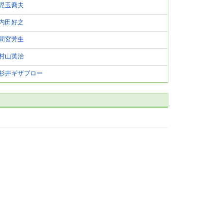
児玉喬夫
内田好之
間宮芳生
村山英治
杉井ギザブロー