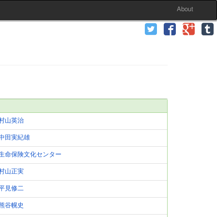
About
村山英治
中田実紀雄
生命保険文化センター
村山正実
平見修二
熊谷幌史