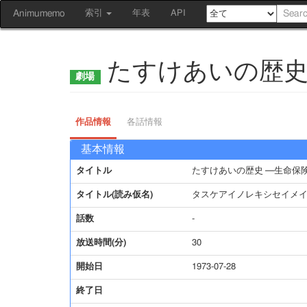
Animumemo
索引
年表
API
たすけあいの歴史
作品情報
各話情報
基本情報
タイトル
たすけあいの歴史 ─生命保
タイトル(読み仮名)
タスケアイノレキシセイメ
話数
-
放送時間(分)
30
開始日
1973-07-28
終了日