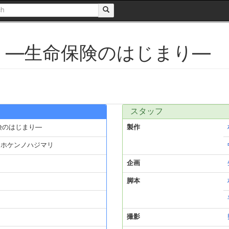
 ─生命保険のはじまり─
スタッフ
険のはじまり─
製作
イホケンノハジマリ
企画
脚本
撮影