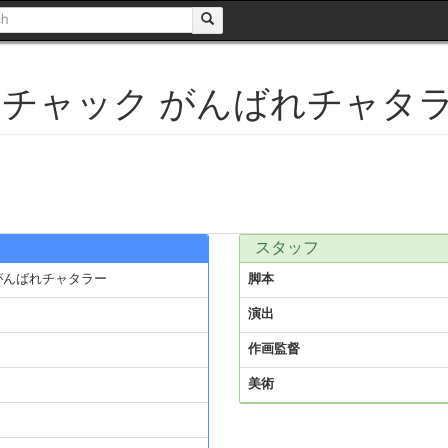
チャック がんばれチャタ
スタッフ
がんばれチャタラー
脚本
ク
演出
作画監督
美術