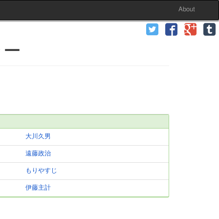
About
ラー
大川久男
遠藤政治
もりやすじ
伊藤主計