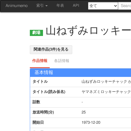
Animumemo
索引
年表
API
山ねずみロッキー
関連作品(3件)を見る
作品情報
各話情報
基本情報
タイトル
山ねずみロッキーチャック 
タイトル(読み仮名)
ヤマネズミロッキーチャッ
話数
-
放送時間(分)
25
開始日
1973-12-20