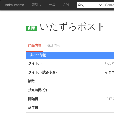
Animumemo
索引
年表
API
いたずらポスト
作品情報
各話情報
基本情報
タイトル
いた
タイトル(読み仮名)
イタ
話数
-
放送時間(分)
-
開始日
1917-
終了日