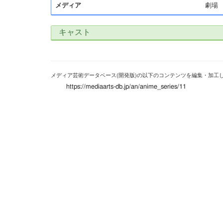
メディア
劇場
キャスト
メディア芸術データベース(開発版)の以下のコンテンツを編集・加工
https://mediaarts-db.jp/an/anime_series/11