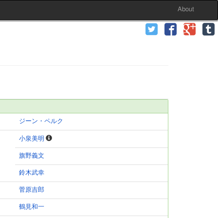
About
ジーン・ペルク
小泉美明
旗野義文
鈴木武幸
菅原吉郎
鶴見和一