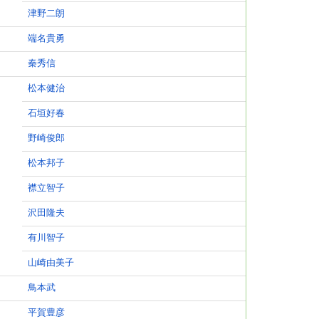
津野二朗
端名貴勇
秦秀信
松本健治
石垣好春
野崎俊郎
松本邦子
襟立智子
沢田隆夫
有川智子
山崎由美子
鳥本武
平賀豊彦