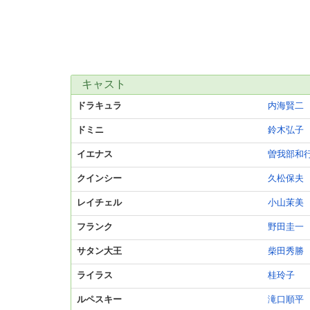
キャスト
ドラキュラ
内海賢二
ドミニ
鈴木弘子
イエナス
曽我部和
クインシー
久松保夫
レイチェル
小山茉美
フランク
野田圭一
サタン大王
柴田秀勝
ライラス
桂玲子
ルペスキー
滝口順平