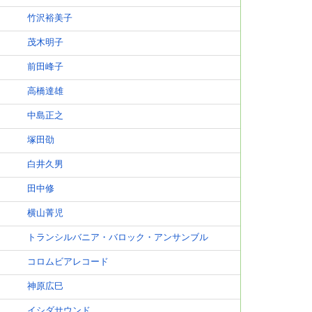
竹沢裕美子
茂木明子
前田峰子
高橋達雄
中島正之
塚田劭
白井久男
田中修
横山菁児
トランシルバニア・バロック・アンサンブル
コロムビアレコード
神原広巳
イシダサウンド