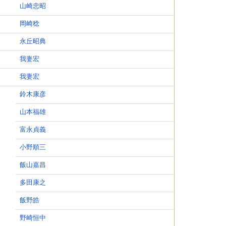
山崎忠昭
岡崎稔
永丘昭典
我妻宏
我妻宏
鈴木康彦
山本福雄
富永貞義
小野順三
飯山嘉昌
多田康之
飯野皓
野崎恒中