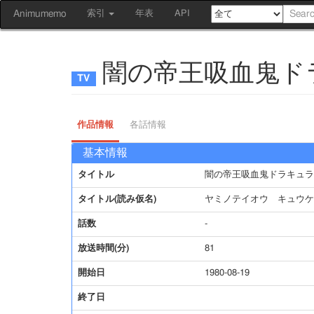
Animumemo
索引
年表
API
闇の帝王吸血鬼ド
作品情報
各話情報
基本情報
タイトル
闇の帝王吸血鬼ドラキュラ
タイトル(読み仮名)
ヤミノテイオウ キュウケ
話数
-
放送時間(分)
81
開始日
1980-08-19
終了日