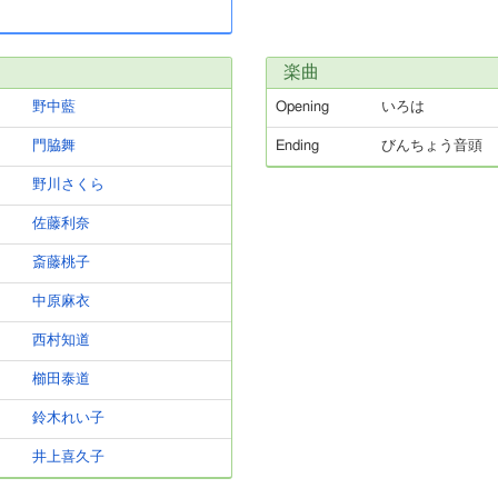
楽曲
野中藍
Opening
いろは
門脇舞
Ending
びんちょう音頭
野川さくら
佐藤利奈
斎藤桃子
中原麻衣
西村知道
櫛田泰道
鈴木れい子
井上喜久子