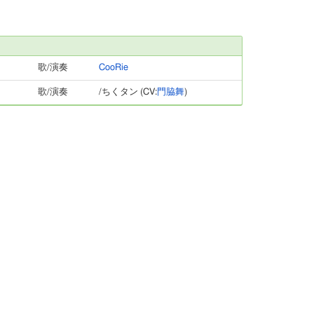
歌/演奏
CooRie
歌/演奏
/ちくタン (CV:
門脇舞
)