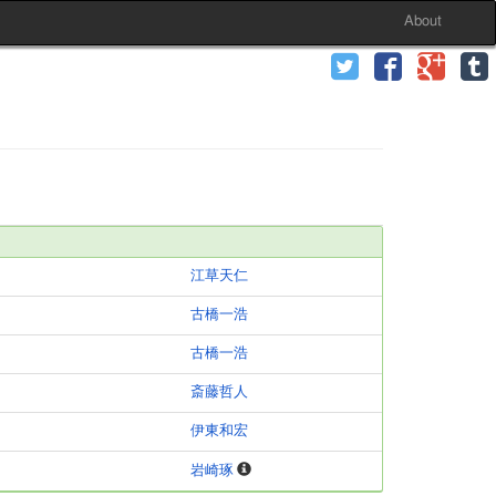
About
江草天仁
古橋一浩
古橋一浩
斎藤哲人
伊東和宏
岩崎琢