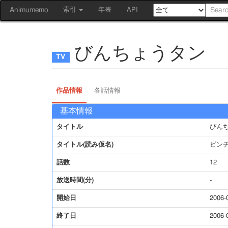
Animumemo
索引
年表
API
びんちょうタン
作品情報
各話情報
基本情報
タイトル
びん
タイトル(読み仮名)
ビン
話数
12
放送時間(分)
-
開始日
2006-
終了日
2006-