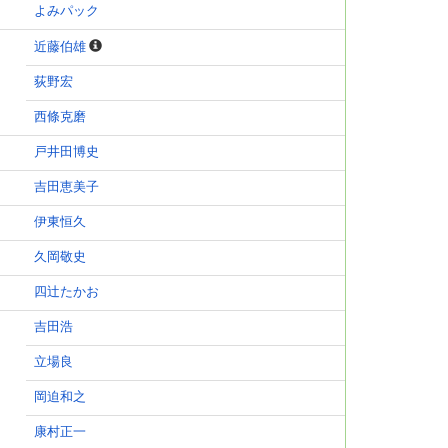
よみパック
近藤伯雄
荻野宏
西條克磨
戸井田博史
吉田恵美子
伊東恒久
久岡敬史
四辻たかお
吉田浩
立場良
岡迫和之
康村正一