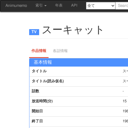
Animumemo
索引
年表
API
スーキャット
作品情報
各話情報
基本情報
タイトル
ス
タイトル(読み仮名)
ス
話数
-
放送時間(分)
15
開始日
19
終了日
19