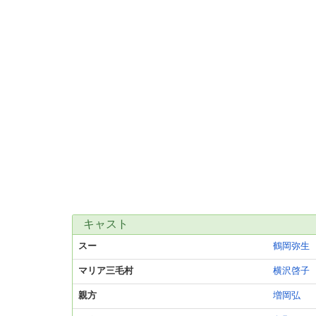
キャスト
スー
鶴岡弥生
マリア三毛村
横沢啓子
親方
増岡弘