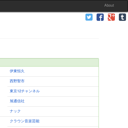
About
伊東恒久
西野聖市
東京12チャンネル
旭通信社
ナック
クラウン音楽芸能