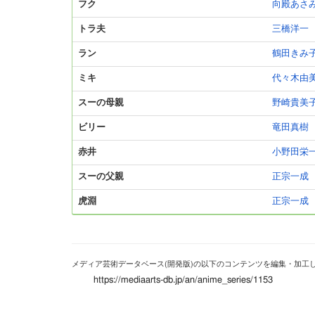
フク
向殿あさ
トラ夫
三橋洋一
ラン
鶴田きみ
ミキ
代々木由
スーの母親
野崎貴美
ビリー
竜田真樹
赤井
小野田栄
スーの父親
正宗一成
虎淵
正宗一成
メディア芸術データベース(開発版)の以下のコンテンツを編集・加工
https://mediaarts-db.jp/an/anime_series/1153