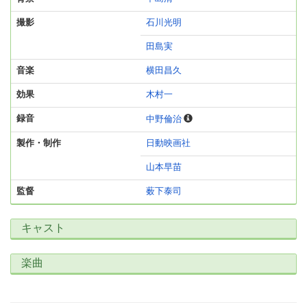
撮影
石川光明
田島実
音楽
横田昌久
効果
木村一
録音
中野倫治
製作・制作
日動映画社
山本早苗
監督
薮下泰司
キャスト
楽曲