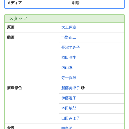
メディア
劇場
スタッフ
原画
大工原章
動画
市野正二
長沼すみ子
岡田弥生
内山孝
寺千賀雄
描線彩色
新藤美津子
伊藤澄子
本田敏郎
山田みよ子
背景
中島清