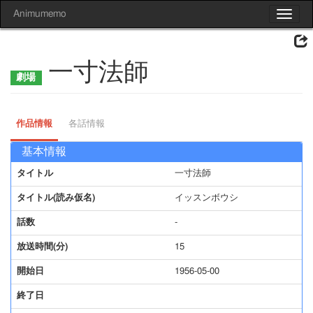
Animumemo
Toggle
navigat
一寸法師
作品情報
各話情報
基本情報
タイトル
一寸法師
タイトル(読み仮名)
イッスンボウシ
話数
-
放送時間(分)
15
開始日
1956-05-00
終了日