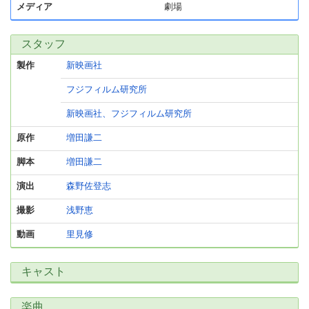
メディア
劇場
スタッフ
製作
新映画社
フジフィルム研究所
新映画社、フジフィルム研究所
原作
増田謙二
脚本
増田謙二
演出
森野佐登志
撮影
浅野恵
動画
里見修
キャスト
楽曲