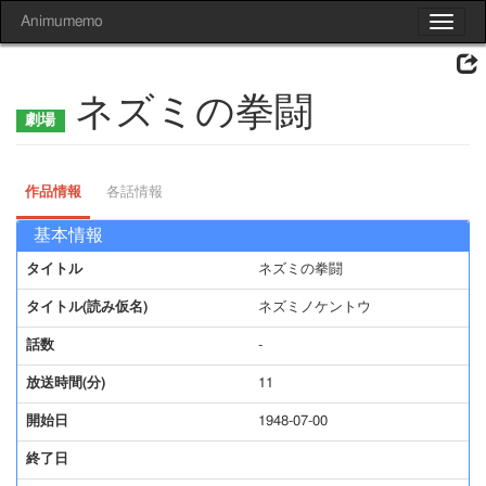
Animumemo
Toggle
navigat
ネズミの拳闘
作品情報
各話情報
基本情報
タイトル
ネズミの拳闘
タイトル(読み仮名)
ネズミノケントウ
話数
-
放送時間(分)
11
開始日
1948-07-00
終了日