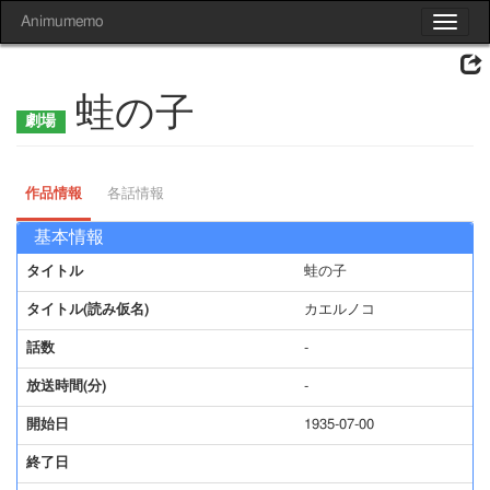
Animumemo
Toggle
navigat
蛙の子
作品情報
各話情報
基本情報
タイトル
蛙の子
タイトル(読み仮名)
カエルノコ
話数
-
放送時間(分)
-
開始日
1935-07-00
終了日