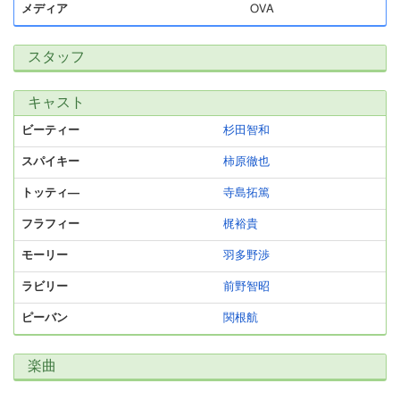
メディア
OVA
スタッフ
キャスト
ビーティー
杉田智和
スパイキー
柿原徹也
トッティ―
寺島拓篤
フラフィー
梶裕貴
モーリー
羽多野渉
ラビリー
前野智昭
ピーバン
関根航
楽曲