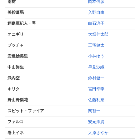
南樹
岡本信彦
美鞍葛馬
入野自由
鰐島亜紀人・咢
白石涼子
オニギリ
大畑伸太郎
ブッチャ
三宅健太
安達絵美里
小林ゆう
中山弥生
早見沙織
武内空
鈴村健一
キリク
宮田幸季
野山野梨花
佐藤利奈
スピット・ファイア
関智一
ファルコ
安元洋貴
巻上イネ
大原さやか