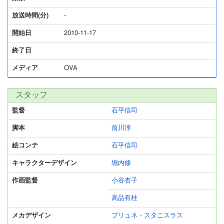
放送時間(分)
-
開始日
2010-11-17
終了日
メディア
OVA
スタッフ
監督
石平信司
脚本
前川淳
絵コンテ
石平信司
キャラクターデザイン
堀内修
作画監督
小谷杏子
高品有桂
メカデザイン
ブリュネ・スタニスラス