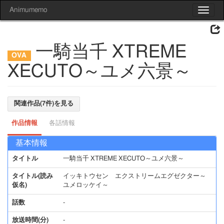
Animumemo
Toggle
navigat
一騎当千 XTREME
XECUTO～ユメ六景～
関連作品(7件)を見る
作品情報
各話情報
基本情報
タイトル
一騎当千 XTREME XECUTO～ユメ六景～
タイトル(読み
イッキトウセン エクストリームエグゼクター～
仮名)
ユメロッケイ～
話数
-
放送時間(分)
-