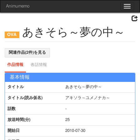
Animumemo
Toggle
navigat
あきそら～夢の中～
関連作品(2件)を見る
作品情報
各話情報
基本情報
タイトル
あきそら～夢の中～
タイトル(読み仮名)
アキソラ～ユメノナカ～
話数
-
放送時間(分)
25
開始日
2010-07-30