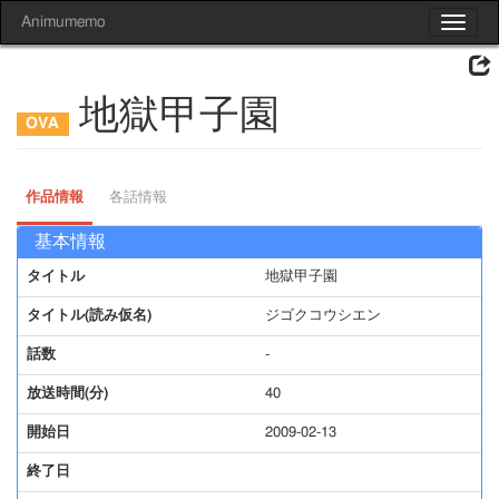
Animumemo
Toggle
navigat
地獄甲子園
作品情報
各話情報
基本情報
タイトル
地獄甲子園
タイトル(読み仮名)
ジゴクコウシエン
話数
-
放送時間(分)
40
開始日
2009-02-13
終了日