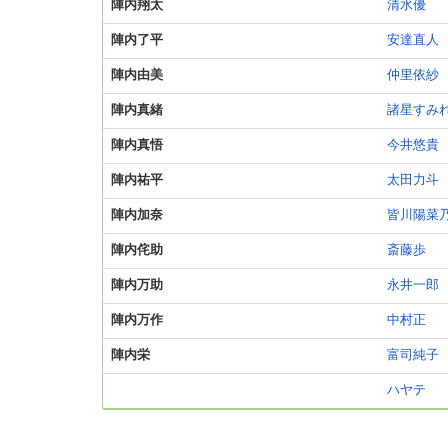
陣内翔太
清水優
陣内了平
安達直人
陣内由美
仲里依紗
陣内真緒
諸星すみ
陣内真悟
今井悠貴
陣内祐平
太田力斗
陣内加奈
皆川陽菜
陣内侘助
斎藤歩
陣内万助
永井一郎
陣内万作
中村正
陣内栄
富司純子
ハヤテ