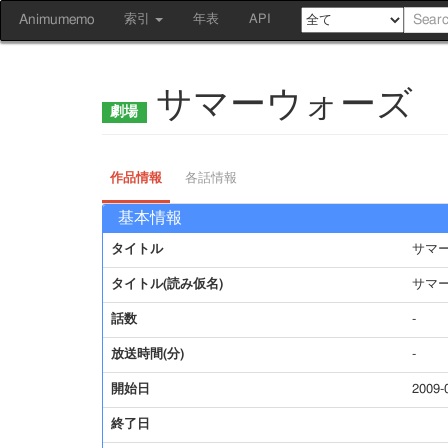
Animumemo
索引
年表
API
サマーウォーズ
作品情報
各話情報
基本情報
タイトル
サマ
タイトル(読み仮名)
サマ
話数
-
放送時間(分)
-
開始日
2009-
終了日