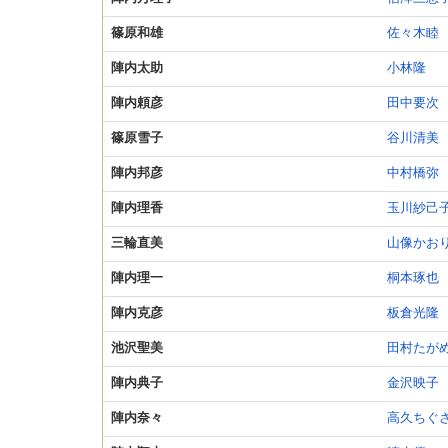
篠原和雄
佐々木睦
陣内太助
小林隆
陣内頼彦
田中要次
篠原雪子
谷川清美
陣内邦彦
中村橋弥
陣内理香
玉川紗己
三輪直美
山像かお
陣内理一
桐本琢也
陣内克彦
板倉光隆
池沢聖美
田村たが
陣内典子
金沢映子
陣内奈々
高久ちぐ