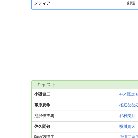
メディア
劇場
キャスト
小磯健二
神木隆之
篠原夏希
桜庭なな
池沢佳主馬
谷村美月
佐久間敬
横川貴大
陣内万理子
信澤三恵