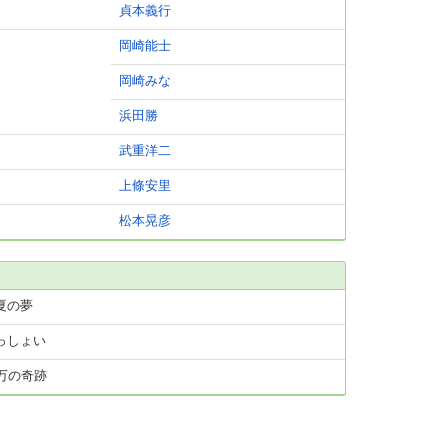
貞本義行
岡崎能士
岡崎みな
浜田勝
武重洋二
上條安里
松本晃彦
夏の夢
っしょい
千万の奇跡