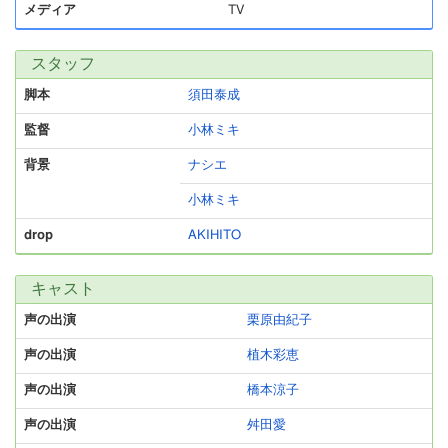
メディア
TV
スタッフ
脚本
須田泰成
監督
小林ミキ
背景
ナシエ
小林ミキ
drop
AKIHITO
キャスト
声の出演
栗原由紀子
声の出演
植木彩恵
声の出演
橋本涼子
声の出演
舛田愛