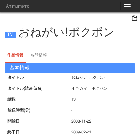
Animumemo
Toggle
navigat
おねがい!ポクポン
作品情報
各話情報
基本情報
タイトル
おねがい!ポクポン
タイトル(読み仮名)
オネガイ ポクポン
話数
13
放送時間(分)
-
開始日
2008-11-22
終了日
2009-02-21