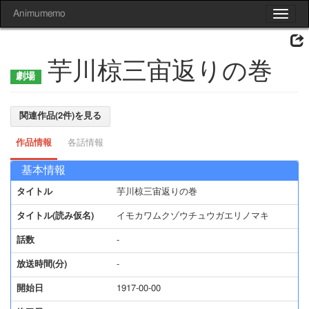
Animumemo
Toggle
navigat
芋川椋三宙返りの巻
関連作品(2件)を見る
作品情報
各話情報
基本情報
タイトル
芋川椋三宙返りの巻
タイトル(読み仮名)
イモカワムクゾウチュウガエリノマキ
話数
-
放送時間(分)
-
開始日
1917-00-00