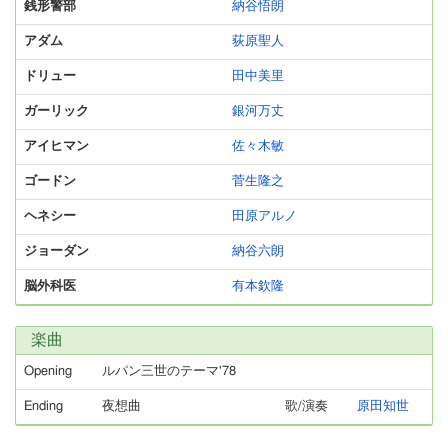
銭形警部
納谷悟朗
アダム
荻原聖人
ドリュー
田中美里
ガーリック
銀河万丈
アイヒマン
佐々木敏
ゴードン
菅生隆之
ヘネシー
田原アルノ
ジョーダン
納谷六朗
脳外科医
有本欽隆
楽曲
Opening
ルパン三世のテーマ'78
Ending
夜想曲
歌/演奏
原田知世