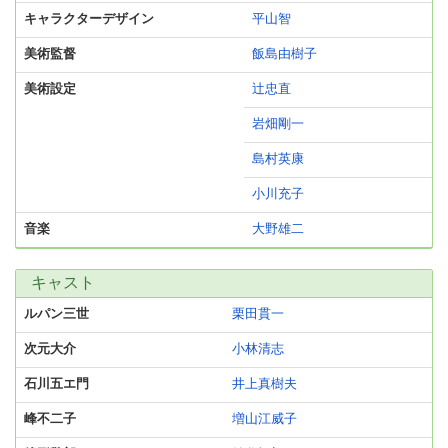
キャラクターデザイン
平山智
美術監督
飯島由樹子
美術設定
辻忠直
岩畑剛一
島村英康
小川充子
音楽
大野雄二
キャスト
ルパン三世
栗田貫一
次元大介
小林清志
石川五エ門
井上真樹夫
峰不二子
増山江威子