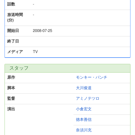
話数
-
放送時間
-
(分)
開始日
2008-07-25
終了日
メディア
TV
スタッフ
原作
モンキー・パンチ
脚本
大川俊道
監督
アミノテツロ
演出
小倉宏文
徳本善信
奈須川充