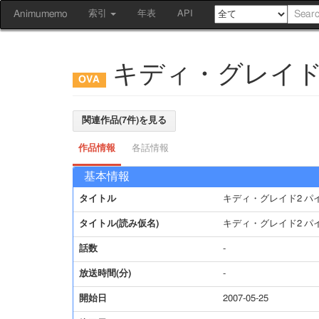
Animumemo
索引
年表
API
キディ・グレイド2
関連作品(7件)を見る
作品情報
各話情報
基本情報
タイトル
キディ・グレイド2 パ
タイトル(読み仮名)
キディ・グレイド2 パ
話数
-
放送時間(分)
-
開始日
2007-05-25