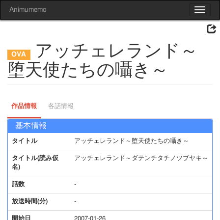
Animumemo
Toggle
navigat
アッチェレランド～
堕天使たちの囁き～
作品情報
各話情報
基本情報
タイトル
アッチェレランド～堕天使たちの囁き～
タイトル(読み仮
アッチェレランド～ダテンチタチノツブヤキ～
名)
話数
-
放送時間(分)
-
開始日
2007-01-26