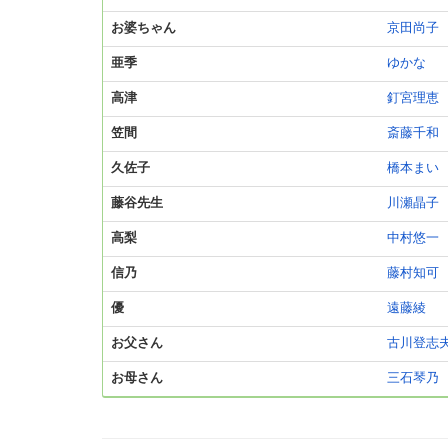
お婆ちゃん
京田尚子
亜季
ゆかな
高津
釘宮理恵
笠間
斎藤千和
久佐子
橋本まい
藤谷先生
川瀬晶子
高梨
中村悠一
信乃
藤村知可
優
遠藤綾
お父さん
古川登志
お母さん
三石琴乃