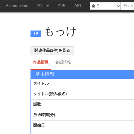
Animumemo
索引
年表
API
もっけ
関連作品(2件)を見る
作品情報
各話情報
基本情報
タイトル
タイトル(読み仮名)
話数
放送時間(分)
開始日