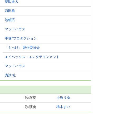
柴田正人
西田稔
池頼広
マッドハウス
手塚*プロダクション
「もっけ」 製作委員会
エイベックス・エンタテインメント
マッドハウス
講談 社
歌/演奏
小坂りゆ
歌/演奏
橋本まい