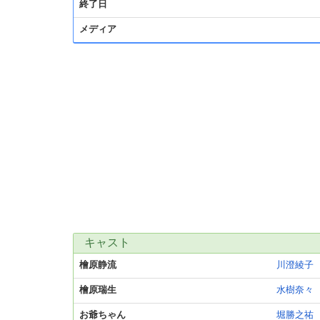
終了日
メディア
キャスト
檜原静流
川澄綾子
檜原瑞生
水樹奈々
お爺ちゃん
堀勝之祐