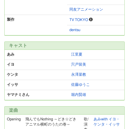
同友アニメーション
製作
TV TOKYO
dentsu
キャスト
あみ
江里夏
イヨ
宍戸留美
ケンタ
永澤菜教
イッサ
佐藤ゆうこ
ヤマナミさん
堀内賢雄
楽曲
Opening
飛んでもNothing ～どき☆どき
歌/
あみwith イヨ・
アニマル横町のうたの巻～
演
ケンタ・イッサ