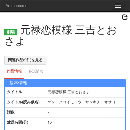
Animumemo
Toggle
navigat
元禄恋模様 三吉とお
さよ
関連作品(9件)を見る
作品情報
各話情報
基本情報
タイトル
元禄恋模様 三吉とおさよ
タイトル(読み仮名)
ゲンロクコイモヨウ サンキチトオサヨ
話数
-
放送時間(分)
10