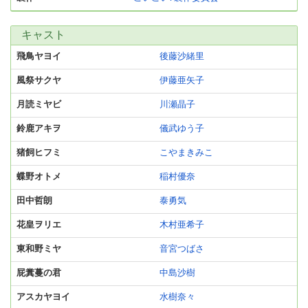
キャスト
飛鳥ヤヨイ
後藤沙緒里
風祭サクヤ
伊藤亜矢子
月読ミヤビ
川瀬晶子
鈴鹿アキヲ
儀武ゆう子
猪飼ヒフミ
こやまきみこ
蝶野オトメ
稲村優奈
田中哲朗
泰勇気
花皇ヲリエ
木村亜希子
東和野ミヤ
音宮つばさ
屁糞蔓の君
中島沙樹
アスカヤヨイ
水樹奈々