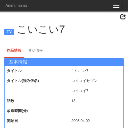
Animumemo
Toggle
navigat
こいこい7
作品情報
各話情報
基本情報
タイトル
こいこい7
タイトル(読み仮名)
コイコイセブン
コイコイ7
話数
13
放送時間(分)
-
開始日
2005-04-02