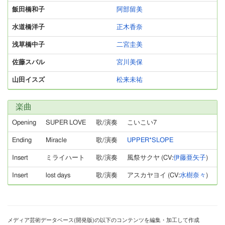
飯田橋和子
阿部留美
水道橋洋子
正木香奈
浅草橋中子
二宮圭美
佐藤スバル
宮川美保
山田イスズ
松来未祐
楽曲
Opening
SUPER LOVE
歌/演奏
こいこい7
Ending
Miracle
歌/演奏
UPPER*SLOPE
Insert
ミライハート
歌/演奏
風祭サクヤ (CV:
伊藤亜矢子
)
Insert
lost days
歌/演奏
アスカヤヨイ (CV:
水樹奈々
)
メディア芸術データベース(開発版)の以下のコンテンツを編集・加工して作成