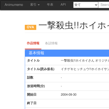
Animumemo
索引
年表
API
一撃殺虫!!ホイ
作品情報
各話情報
基本情報
タイトル
一撃殺虫!!ホイホイさん オリジ
タイトル(読み仮名)
イチゲキヒッチュウ!!ホイホイサ
話数
-
放送時間(分)
-
開始日
2004-09-30
終了日