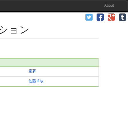
About
ーション
童夢
佐藤卓哉