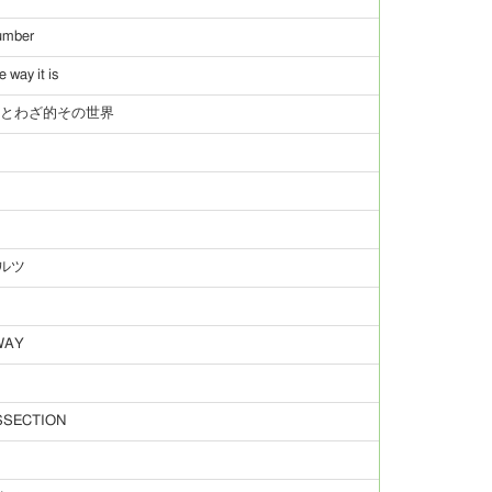
umber
he way it is
ことわざ的その世界
ルツ
WAY
SSECTION