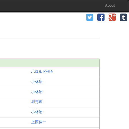
About
ハロルド作石
小林治
小林治
堀元宣
小林治
上原伸一