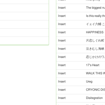
Insert
The biggest n
Insert
Is this really t
Insert
イェイ六輔 
Insert
HAPPINESS
Insert
片恋しぐれ町
Insert
泣きむし海峡
Insert
恋じかけのワ
Insert
17's Heart
Insert
WALK THIS 
Insert
Ureg
Insert
CRYONIC DI
Insert
Disitegration