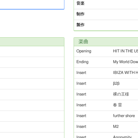
音楽
制作
製作
楽曲
Opening
HIT IN THE 
Ending
My World Do
Insert
IBIZA WITH Ha
Insert
β2β
Insert
裸の王様
Insert
春 雷
Insert
further shore
Insert
M2
Insert
Anonymity