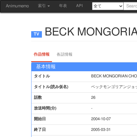
Animumemo
索引
年表
API
BECK MONGORIA
作品情報
各話情報
基本情報
タイトル
BECK MONGORIAN CHO
タイトル(読み仮名)
ベックモンゴリアンジョ
話数
26
放送時間(分)
-
開始日
2004-10-07
終了日
2005-03-31