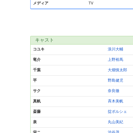
メディア
TV
キャスト
コユキ
浪川大輔
竜介
上野裕馬
千葉
大畑慎太郎
平
野島健児
サク
奈良徹
真帆
斉木美帆
斎藤
掟ポルシェ
泉
丸山美紀
栄ニ
渋谷茂