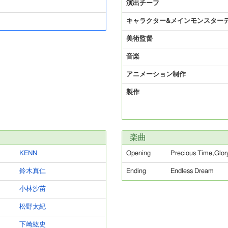
演出チーフ
キャラクター&メインモンスター
美術監督
音楽
アニメーション制作
製作
楽曲
KENN
Opening
Precious Time,Glor
鈴木真仁
Ending
Endless Dream
小林沙苗
松野太紀
下崎紘史