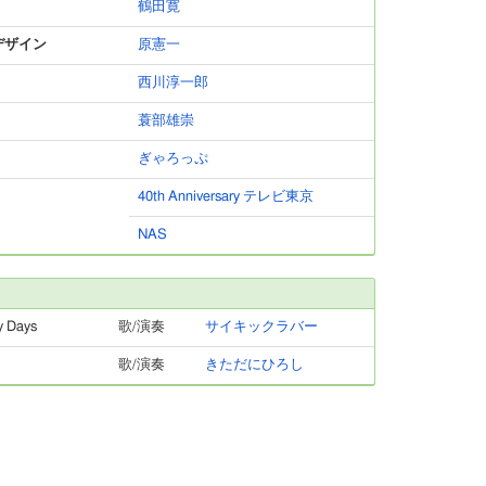
鶴田寛
デザイン
原憲一
西川淳一郎
蓑部雄崇
ぎゃろっぷ
40th Anniversary テレビ東京
NAS
y Days
歌/演奏
サイキックラバー
歌/演奏
きただにひろし