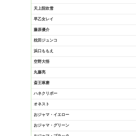
天上院吹雪
早乙女レイ
藤原優介
枕田ジュンコ
浜口ももえ
空野大悟
丸藤亮
斎王琢磨
ハネクリボー
オネスト
おジャマ・イエロー
おジャマ・グリーン