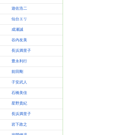
遊佐浩二
仙台エリ
成瀬誠
谷内友美
長浜満里子
豊永利行
前田剛
子安武人
石橋美佳
星野貴紀
長浜満里子
岩下政之