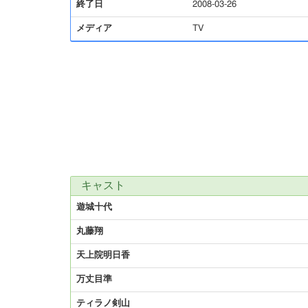
終了日
2008-03-26
メディア
TV
キャスト
遊城十代
丸藤翔
天上院明日香
万丈目準
ティラノ剣山