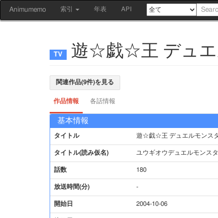
Animumemo
索引
年表
API
遊☆戯☆王 デュエ
関連作品(9件)を見る
作品情報
各話情報
基本情報
タイトル
遊☆戯☆王 デュエルモンスタ
タイトル(読み仮名)
ユウギオウデュエルモンス
話数
180
放送時間(分)
-
開始日
2004-10-06