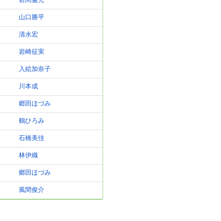
岩間健児
山口勝平
清水宏
岩崎征実
入絵加奈子
川本成
郷田ほづみ
鶴ひろみ
石橋美佳
林伊織
郷田ほづみ
風間俊介