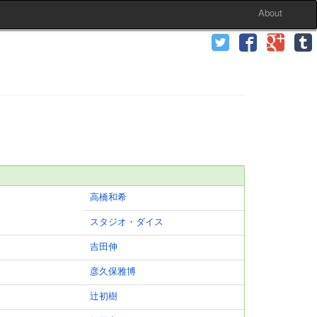
About
高橋和希
スタジオ・ダイス
吉田伸
彦久保雅博
辻初樹