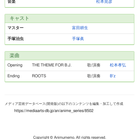
音楽
松本晃彦
キャスト
マスター
富田耕生
手塚治虫
手塚眞
楽曲
Opening
THE THEME FOR B.J.
歌/演奏
松本孝弘
Ending
ROOTS
歌/演奏
B'z
メディア芸術データベース(開発版)の以下のコンテンツを編集・加工して作成
https://mediaarts-db.jp/an/anime_series/8502
Copyright © Animumemo. All rights reserved.