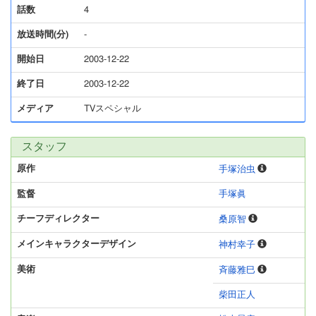
話数
4
放送時間(分)
-
開始日
2003-12-22
終了日
2003-12-22
メディア
TVスペシャル
スタッフ
原作
手塚治虫
監督
手塚眞
チーフディレクター
桑原智
メインキャラクターデザイン
神村幸子
美術
斉藤雅巳
柴田正人