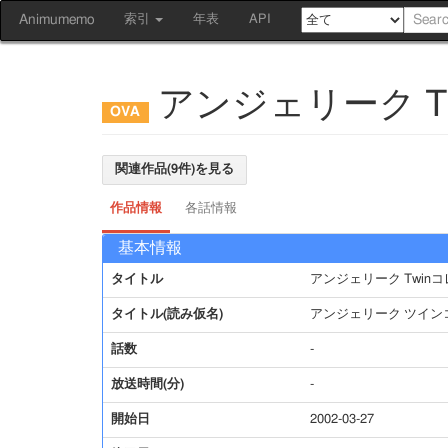
Animumemo
索引
年表
API
アンジェリーク T
関連作品(9件)を見る
作品情報
各話情報
基本情報
タイトル
アンジェリーク Twin
タイトル(読み仮名)
アンジェリーク ツイン
話数
-
放送時間(分)
-
開始日
2002-03-27