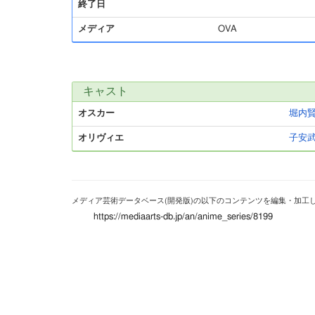
終了日
メディア
OVA
キャスト
オスカー
堀内
オリヴィエ
子安
メディア芸術データベース(開発版)の以下のコンテンツを編集・加工
https://mediaarts-db.jp/an/anime_series/8199