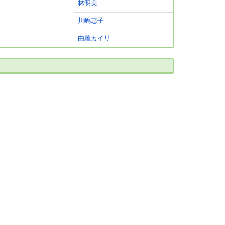
林明美
川嶋恵子
由羅カイリ