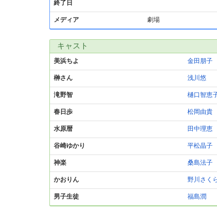
終了日
メディア
劇場
キャスト
美浜ちよ
金田朋子
榊さん
浅川悠
滝野智
樋口智恵
春日歩
松岡由貴
水原暦
田中理恵
谷崎ゆかり
平松晶子
神楽
桑島法子
かおりん
野川さく
男子生徒
福島潤