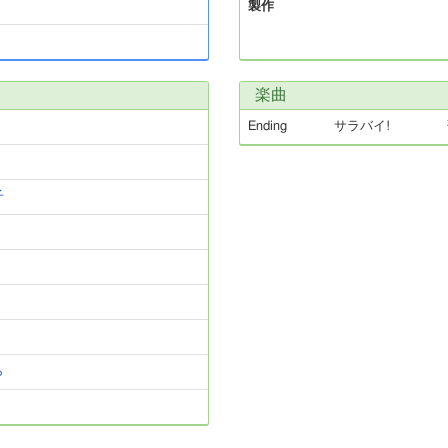
製作
楽曲
Ending
サラバイ!
子
ら