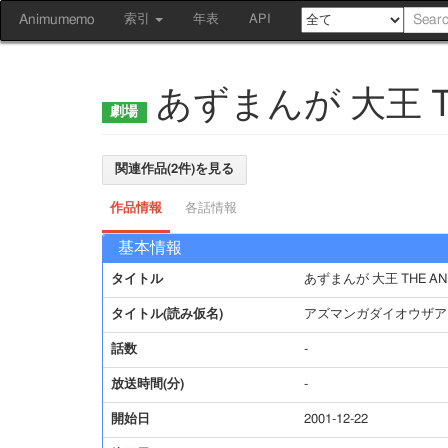
Animumemo
索引
年表
API
あずまんが 大王 TH
関連作品(2件)を見る
作品情報
各話情報
基本情報
タイトル
あずまんが 大王 THE ANI
タイトル(読み仮名)
アズマンガダイオウザア
話数
-
放送時間(分)
-
開始日
2001-12-22