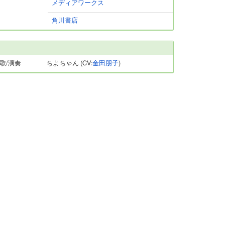
メディアワークス
角川書店
歌/演奏
ちよちゃん (CV:
金田朋子
)