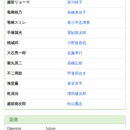
越前リョーマ
皆川純子
竜崎桜乃
高橋美佳子
竜崎スミレ
尾小平志津香
手塚国光
置鮎龍太郎
桃城武
小野坂昌也
大石秀一郎
近藤孝行
菊丸英二
高橋広樹
不二周助
甲斐田ゆき
海堂薫
喜安浩平
乾貞治
津田健次郎
越前南次郎
松山鷹志
楽曲
Opening
future