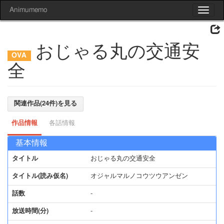
Animumemo
Toggle
navigat
おじゃる丸の交通安
全
関連作品(24件)を見る
作品情報
各話情報
基本情報
タイトル
おじゃる丸の交通安全
タイトル(読み仮名)
オジャルマルノコウツウアンゼン
話数
-
放送時間(分)
-