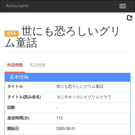
Animumemo
Toggle
navigat
世にも恐ろしいグリ
ム童話
作品情報
各話情報
基本情報
タイトル
世にも恐ろしいグリム童話
タイトル(読み仮名)
ヨニモオソロシイグリムドウワ
話数
-
放送時間(分)
112
開始日
2000-06-21