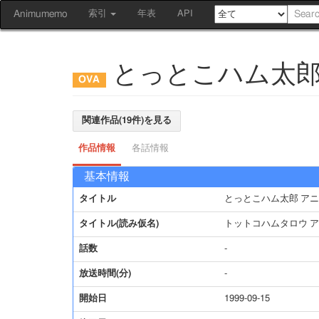
Animumemo
索引
年表
API
とっとこハム太郎
関連作品(19件)を見る
作品情報
各話情報
基本情報
タイトル
とっとこハム太郎 アニ
タイトル(読み仮名)
トットコハムタロウ ア
話数
-
放送時間(分)
-
開始日
1999-09-15