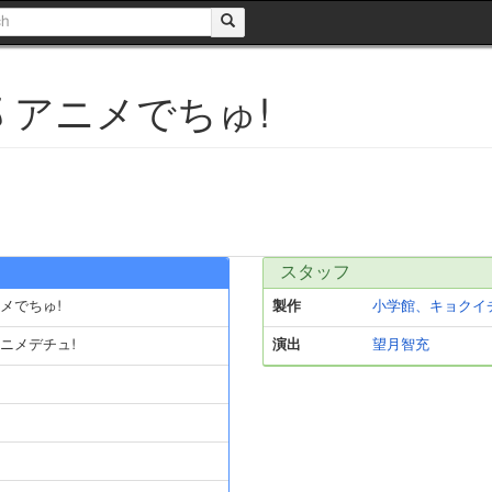
 アニメでちゅ!
スタッフ
メでちゅ!
製作
小学館、キョクイ
ニメデチュ!
演出
望月智充