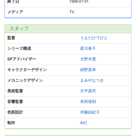
終了日
1999-07-01
メディア
TV
スタッフ
監督
うえだひでひと
シリーズ構成
星川泰子
SFアドバイザー
大野木寛
キャラクターデザイン
紺野直幸
メカニックデザイン
まみやなつき
美術監督
片平真司
音響監督
本田保則
色彩設計
伊藤由紀子
制作
AIC