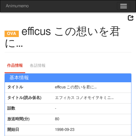
Animumemo
Toggle
navigat
efficus この想いを君
に…
作品情報
各話情報
基本情報
タイトル
efficus この想いを君に…
タイトル(読み仮名)
エフィカス コノオモイヲキミニ…
話数
-
放送時間(分)
80
開始日
1998-09-23