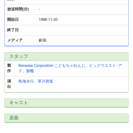
放送時間(分)
-
開始日
1998-11-20
終了日
メディア
劇場
スタッフ
製
Benesse Corporation こどもちゃれんじ、ビックウエスト･ア
作
ド、旗艦
演
鳥海永行、草川啓造
出
キャスト
楽曲