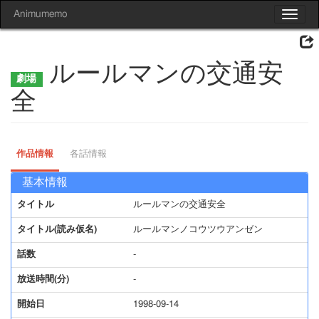
Animumemo
Toggle
navigat
ルールマンの交通安
全
作品情報
各話情報
基本情報
タイトル
ルールマンの交通安全
タイトル(読み仮名)
ルールマンノコウツウアンゼン
話数
-
放送時間(分)
-
開始日
1998-09-14