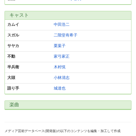
キャスト
カムイ
中田浩二
スガル
二階堂有希子
サヤカ
栗葉子
不動
家弓家正
半兵衛
木村愰
大頭
小林清志
語り手
城達也
楽曲
メディア芸術データベース(開発版)の以下のコンテンツを編集・加工して作成