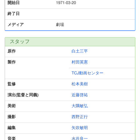
開始日
1971-03-20
終了日
メディア
劇場
スタッフ
原作
白土三平
製作
村田英憲
TCJ動画センター
監修
松本美樹
演出(監督と同義)
近藤啓祐
美術
大隅敏弘
撮影
西野正行
編集
矢吹敏明
音楽
水谷良一