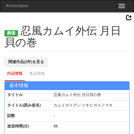
Animumemo
Toggle
navigat
忍風カムイ外伝 月日
貝の巻
関連作品(2件)を見る
作品情報
各話情報
基本情報
タイトル
忍風カムイ外伝 月日貝の巻
タイトル(読み仮名)
カムイガイデン ツキヒガイノマキ
話数
-
放送時間(分)
88