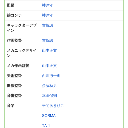
監督
神戸守
絵コンテ
神戸守
キャラクターデザ
古賀誠
イン
作画監督
古賀誠
メカニックデサイ
山本正文
ン
メカ作画監督
山本正文
美術監督
西川涼一郎
撮影監督
斎藤秋男
音響監督
本田保則
音楽
平間あきひこ
SORMA
TA-1