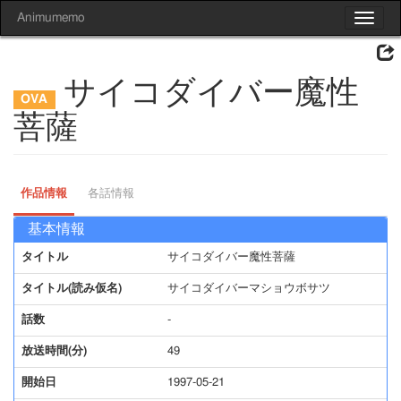
Animumemo
Toggle
navigat
サイコダイバー魔性
菩薩
作品情報
各話情報
基本情報
タイトル
サイコダイバー魔性菩薩
タイトル(読み仮名)
サイコダイバーマショウボサツ
話数
-
放送時間(分)
49
開始日
1997-05-21