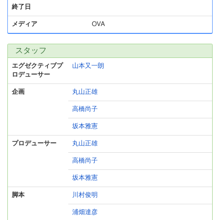
終了日
メディア
OVA
スタッフ
エグゼクティブプ
山本又一朗
ロデューサー
企画
丸山正雄
高橋尚子
坂本雅憲
プロデューサー
丸山正雄
高橋尚子
坂本雅憲
脚本
川村俊明
浦畑達彦