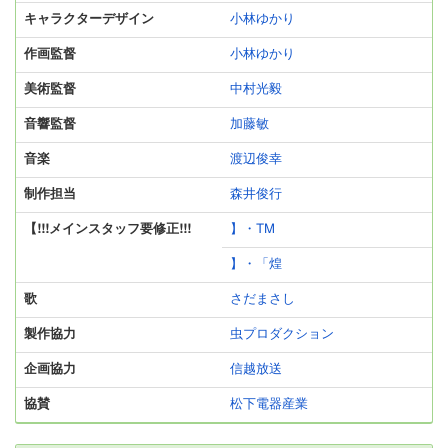
キャラクターデザイン
小林ゆかり
作画監督
小林ゆかり
美術監督
中村光毅
音響監督
加藤敏
音楽
渡辺俊幸
制作担当
森井俊行
【!!!メインスタッフ要修正!!!
】・TM
】・「煌
歌
さだまさし
製作協力
虫プロダクション
企画協力
信越放送
協賛
松下電器産業