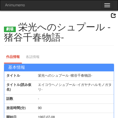
Animumemo
Toggle
navigat
栄光へのシュプール -
猪谷千春物語-
作品情報
各話情報
基本情報
タイトル
栄光へのシュプール -猪谷千春物語-
タイトル(読み仮
エイコウヘノシュプール -イガヤチハルモノガタ
名)
リ-
話数
-
放送時間(分)
90
開始日
1997-07-08