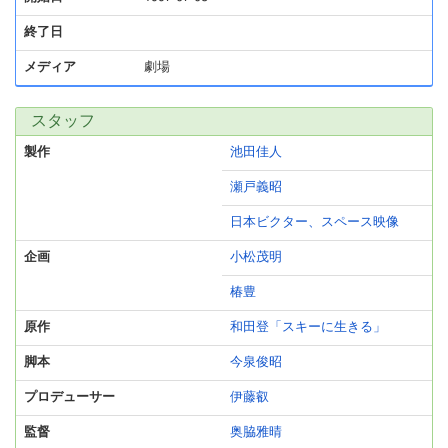
終了日
メディア
劇場
スタッフ
製作
池田佳人
瀬戸義昭
日本ビクター、スペース映像
企画
小松茂明
椿豊
原作
和田登「スキーに生きる」
脚本
今泉俊昭
プロデューサー
伊藤叡
監督
奥脇雅晴