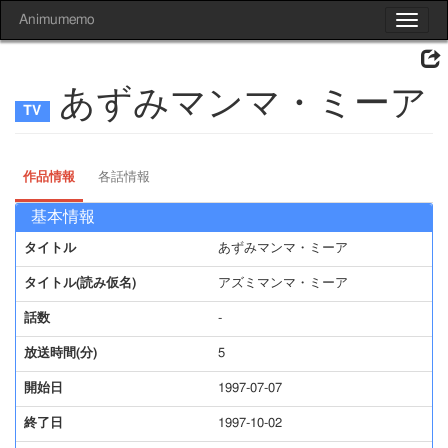
Animumemo
Toggle
navigat
あずみマンマ・ミーア
作品情報
各話情報
基本情報
タイトル
あずみマンマ・ミーア
タイトル(読み仮名)
アズミマンマ・ミーア
話数
-
放送時間(分)
5
開始日
1997-07-07
終了日
1997-10-02