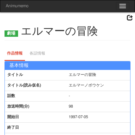
Animumemo
Toggle
navigat
エルマーの冒険
作品情報
各話情報
基本情報
タイトル
エルマーの冒険
タイトル(読み仮名)
エルマーノボウケン
話数
-
放送時間(分)
98
開始日
1997-07-05
終了日