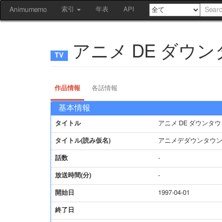
Animumemo
索引
年表
API
アニメ DE ダウ
作品情報
各話情報
基本情報
タイトル
アニメ DE ダウンタ
タイトル(読み仮名)
アニメデダウンタウ
話数
-
放送時間(分)
-
開始日
1997-04-01
終了日