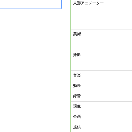
人形アニメーター
美術
撮影
音楽
効果
録音
現像
企画
提供