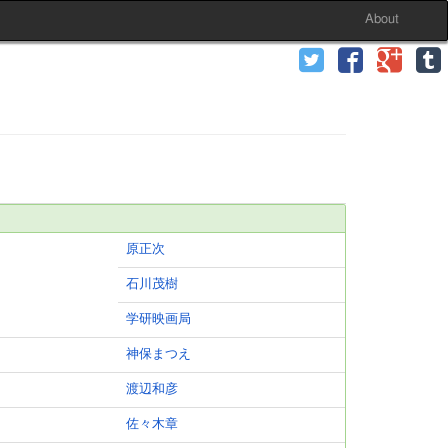
About
原正次
石川茂樹
学研映画局
神保まつえ
渡辺和彦
佐々木章