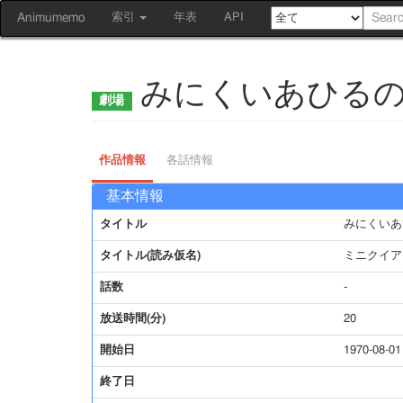
Animumemo
索引
年表
API
みにくいあひる
作品情報
各話情報
基本情報
タイトル
みにくいあ
タイトル(読み仮名)
ミニクイア
話数
-
放送時間(分)
20
開始日
1970-08-01
終了日