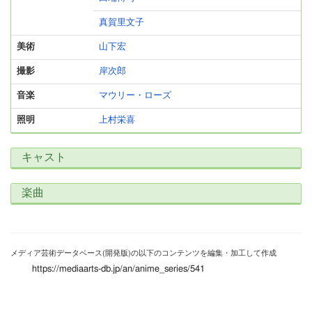
真賀里文子
美術
山下宏
撮影
岸次郎
音楽
マウリー・ローズ
照明
上村栄喜
キャスト
楽曲
メディア芸術データベース(開発版)の以下のコンテンツを編集・加工して作成
https://mediaarts-db.jp/an/anime_series/541