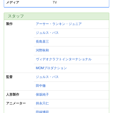
メディア
TV
スタッフ
製作
アーサー・ランキン・ジュニア
ジュルス・バス
長島喜三
河野秋和
ヴィデオクラフトインターナショナル
MOMプロダクション
監督
ジュルス・バス
田中徹
人形製作
保坂純子
アニメーター
持永只仁
田端博司