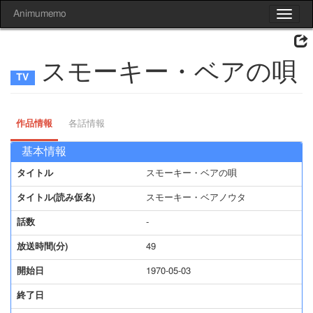
Animumemo
Toggle
navigat
スモーキー・ベアの唄
作品情報
各話情報
基本情報
タイトル
スモーキー・ベアの唄
タイトル(読み仮名)
スモーキー・ベアノウタ
話数
-
放送時間(分)
49
開始日
1970-05-03
終了日